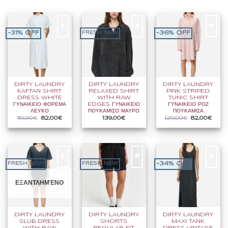
-31% OFF
-36% OFF
FRESH NEW
DIRTY LAUNDRY
DIRTY LAUNDRY
DIRTY LAUNDRY
KAFTAN SHIRT
RELAXED SHIRT
PINK STRIPED
DRESS WHITE
WITH RAW
TUNIC SHIRT
ΓΥΝΑΙΚΕΙΟ ΦΟΡΕΜΑ
EDGES ΓΥΝΑΙΚΕΙΟ
ΓΥΝΑΙΚΕΙΟ ΡΟΖ
ΛΕΥΚΟ
ΠΟΥΚΑΜΙΣΟ ΜΑΥΡΟ
ΠΟΥΚΑΜΙΣΑ
Original
Η
Original
Η
119,00
€
82,00
€
139,00
€
129,00
€
82,00
€
price
τρέχουσα
price
τρέχου
was:
τιμή
was:
τιμή
119,00€.
είναι:
129,00€.
είναι:
82,00€.
82,00
-34% OFF
FRESH NEW
FRESH NEW
ΕΞΑΝΤΛΗΜΈΝΟ
DIRTY LAUNDRY
DIRTY LAUNDRY
DIRTY LAUNDRY
SLUB DRESS
SHORTS
MAXI TANK
WITH RAW
REGULAR FIT
DRESS VINTAGE