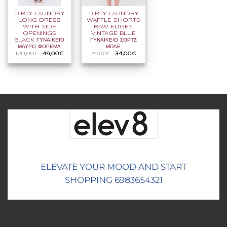
DIRTY LAUNDRY
DIRTY LAUNDRY
LONG DRESS
WAFFLE SHORTS
WITH SIDE
RAW EDGES
OPENINGS
VINTAGE BLUE
BLACK ΓΥΝΑΙΚΕΙΟ
ΓΥΝΑΙΚΕΙΟ ΣΟΡΤΣ
ΜΑΥΡΟ ΦΟΡΕΜΑ
ΜΠΛΕ
Original
Η
Original
Η
120,00
€
49,00
€
79,00
€
34,00
€
price
τρέχουσα
price
τρέχουσα
was:
τιμή
was:
τιμή
120,00€.
είναι:
79,00€.
είναι:
49,00€.
34,00€.
ELEVATE YOUR MOOD AND START
SHOPPING 6983654321