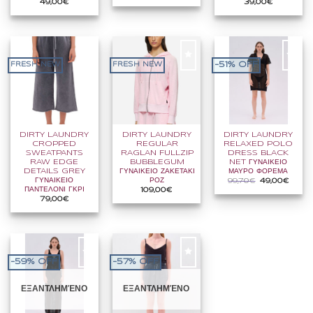
49,00
€
39,00
€
-51% OFF
FRESH NEW
FRESH NEW
DIRTY LAUNDRY
DIRTY LAUNDRY
DIRTY LAUNDRY
CROPPED
REGULAR
RELAXED POLO
SWEATPANTS
RAGLAN FULLZIP
DRESS BLACK
RAW EDGE
BUBBLEGUM
NET ΓΥΝΑΙΚΕΙΟ
DETAILS GREY
ΓΥΝΑΙΚΕΙΟ ΖΑΚΕΤΑΚΙ
ΜΑΥΡΟ ΦΟΡΕΜΑ
ΓΥΝΑΙΚΕΙΟ
ΡΟΖ
Original
Η
99,70
€
49,00
€
price
τρέχου
ΠΑΝΤΕΛΟΝΙ ΓΚΡΙ
109,00
€
was:
τιμή
79,00
€
99,70€.
είναι:
49,00
-59% OFF
-57% OFF
ΕΞΑΝΤΛΗΜΈΝΟ
ΕΞΑΝΤΛΗΜΈΝΟ