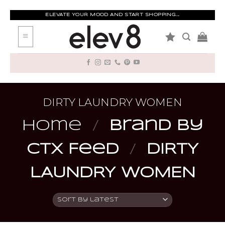
Skip
to
ELEVATE YOUR MOOD AND START SHOPPING...
content
DIRTY LAUNDRY WOMEN
Home
/
Brand by
CTX Feed
/
DIRTY
LAUNDRY WOMEN