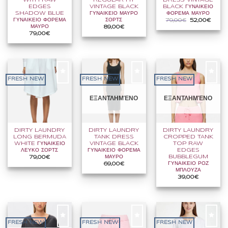
EDGES
VINTAGE BLACK
BLACK ΓΥΝΑΙΚΕΙΟ
SHADOW BLUE
ΓΥΝΑΙΚΕΙΟ ΜΑΥΡΟ
ΦΟΡΕΜΑ ΜΑΥΡΟ
ΓΥΝΑΙΚΕΙΟ ΦΟΡΕΜΑ
ΣΟΡΤΣ
Original
Η
79,00
€
52,00
€
price
τρέχου
ΜΑΥΡΟ
89,00
€
was:
τιμή
79,00
€
79,00€.
είναι:
52,00
FRESH NEW
FRESH NEW
FRESH NEW
ΕΞΑΝΤΛΗΜΈΝΟ
ΕΞΑΝΤΛΗΜΈΝΟ
DIRTY LAUNDRY
DIRTY LAUNDRY
DIRTY LAUNDRY
LONG BERMUDA
TANK DRESS
CROPPED TANK
WHITE ΓΥΝΑΙΚΕΙΟ
VINTAGE BLACK
TOP RAW
ΛΕΥΚΟ ΣΟΡΤΣ
ΓΥΝΑΙΚΕΙΟ ΦΟΡΕΜΑ
EDGES
ΜΑΥΡΟ
BUBBLEGUM
79,00
€
ΓΥΝΑΙΚΕΙΟ ΡΟΖ
69,00
€
ΜΠΛΟΥΖΑ
39,00
€
FRESH NEW
FRESH NEW
FRESH NEW