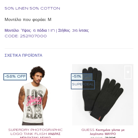
50% LINEN 50% COTTON
Μοντέλο που φοράει:
Μ
Μοντέλο:
Ύψος: 6 πόδια 1 in | Στήθος: 36 ίντσες
CODE: 2521107000
ΣΧΕΤΙΚΆ ΠΡΟΪΌΝΤΑ
-58% OFF
-51% OFF
SUPERDEAL
ΤΟ
ΤΟ
ΘΈΛΩ
ΘΈΛΩ
SUPERDRY PHOTOGRAPHIC
GUESS Κεντημένα γάντια με
LOGO TANK FLASH ΑΝΔΡΑΣ
λογότυπο ΜΑΥΡΟ