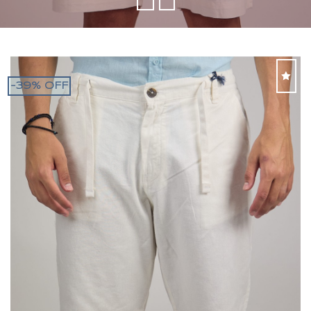
-39% OFF
ΤΟ
ΘΈΛΩ