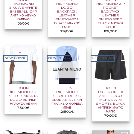
RICHMOND
RICHMOND
RICHMOND ZIP
SIKUWE WHITE
LOGO
POCKET
BASEBALL CAP
BACKPACK
BACKPACK
ΑΝΤΡΙΚΟ ΛΕΥΚΟ
LEATHER
LEATHER
ΚΑΠΕΛΟ
RMP26148ZA
RMP26138BO
BLACK ΜΑΥΡΟΣ
BLACK ΜΑΥΡΟΣ
59,00
€
ΣΑΚΟΣ
ΣΑΚΟΣ
189,00
€
189,00
€
NEW BRAND
NEW BRAND
NEW BRAND
ΕΞΑΝΤΛΗΜΈΝΟ
JOHN
JOHN
JOHN
RICHMOND X T-
RICHMOND
RICHMOND X
SHIRT SAKANTA
SHORT DRESS
AMET LOGO
LOGO ΑΝΤΡΙΚΗ
BLUE AURA NAVI
MENS SWIM
ΜΠΛΟΥΖΑ ΛΕΥΚΗ
ΓΥΝΑΙΚΕΙΟ ΦΟΡΕΜΑ
SHORTS BLACK
ΜΠΛΕ
ΑΝΤΡΙΚΗ ΜΑΥΡΟ
75,00
€
ΜΑΓΙΟ
215,00
€
70,00
€