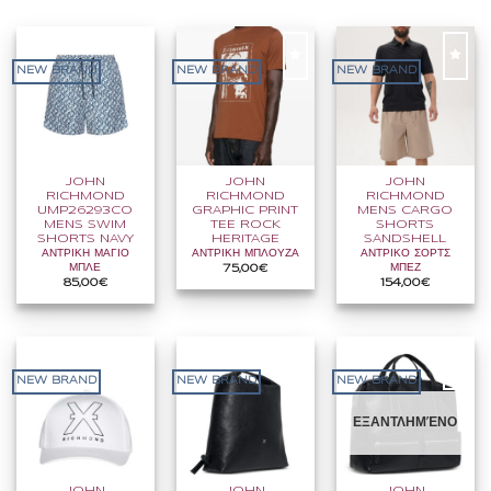
NEW BRAND
NEW BRAND
NEW BRAND
JOHN
JOHN
JOHN
RICHMOND
RICHMOND
RICHMOND
UMP26293CO
GRAPHIC PRINT
MENS CARGO
MENS SWIM
TEE ROCK
SHORTS
SHORTS NAVY
HERITAGE
SANDSHELL
ΑΝΤΡΙΚΗ ΜΑΓΙΟ
ΑΝΤΡΙΚΗ ΜΠΛΟΥΖΑ
ΑΝΤΡΙΚΟ ΣΟΡΤΣ
ΜΠΛΕ
ΜΠΕΖ
75,00
€
85,00
€
154,00
€
NEW BRAND
NEW BRAND
NEW BRAND
ΕΞΑΝΤΛΗΜΈΝΟ
JOHN
JOHN
JOHN