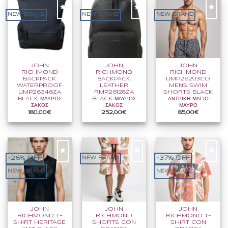
NEW BRAND
NEW BRAND
NEW BRAND
JOHN
JOHN
JOHN
RICHMOND
RICHMOND
RICHMOND
BACKPACK
BACKPACK
UMP26293CO
WATERPROOF
LEATHER
MENS SWIM
UMP26346ZA
RMP26128ZA
SHORTS BLACK
BLACK ΜΑΥΡΟΣ
BLACK ΜΑΥΡΟΣ
ΑΝΤΡΙΚΗ ΜΑΓΙΟ
ΣΑΚΟΣ
ΣΑΚΟΣ
ΜΑΥΡΟ
180,00
€
252,00
€
85,00
€
-26% OFF
-37% OFF
NEW BRAND
NEW BRAND
NEW BRAND
JOHN
JOHN
JOHN
RICHMOND T-
RICHMOND
RICHMOND T-
SHIRT HERITAGE
SHORTS CON
SHIRT CON