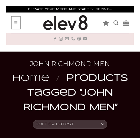
Skip
to
ELEVATE YOUR MOOD AND START SHOPPING...
content
JOHN RICHMOND MEN
Home
/
Products
tagged “JOHN
RICHMOND MEN”